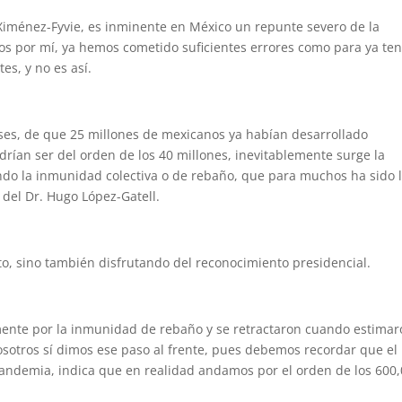
Ximénez-Fyvie, es inminente en México un repunte severo de la
os por mí, ya hemos cometido suficientes errores como para ya te
es, y no es así.
eses, de que 25 millones de mexicanos ya habían desarrollado
rían ser del orden de los 40 millones, inevitablemente surge la
ndo la inmunidad colectiva o de rebaño, que para muchos ha sido 
 del Dr. Hugo López-Gatell.
to, sino también disfrutando del reconocimiento presidencial.
lmente por la inmunidad de rebaño y se retractaron cuando estima
nosotros sí dimos ese paso al frente, pues debemos recordar que el
pandemia, indica que en realidad andamos por el orden de los 600