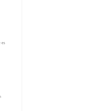
e es
n