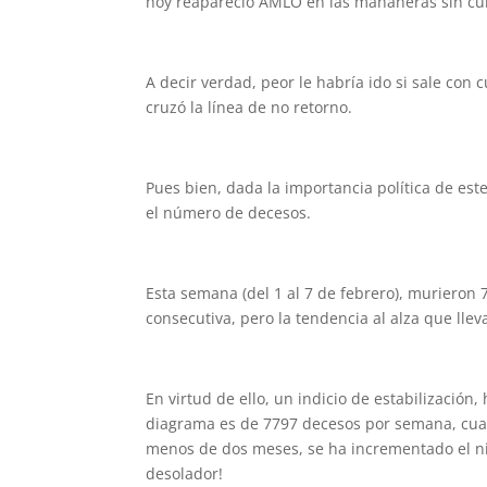
hoy reapareció AMLO en las mañaneras sin cubre
A decir verdad, peor le habría ido si sale con
cruzó la línea de no retorno.
Pues bien, dada la importancia política de est
el número de decesos.
Esta semana (del 1 al 7 de febrero), murieron
consecutiva, pero la tendencia al alza que ll
En virtud de ello, un indicio de estabilización,
diagrama es de 7797 decesos por semana, cuan
menos de dos meses, se ha incrementado el 
desolador!