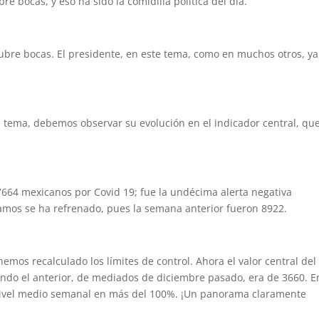
 bocas, y eso ha sido la comidilla política del día.
 cubre bocas. El presidente, en este tema, como en muchos otros, ya
e tema, debemos observar su evolución en el indicador central, qu
 7664 mexicanos por Covid 19; fue la undécima alerta negativa
evamos se ha refrenado, pues la semana anterior fueron 8922.
 hemos recalculado los límites de control. Ahora el valor central del
do el anterior, de mediados de diciembre pasado, era de 3660. E
nivel medio semanal en más del 100%. ¡Un panorama claramente