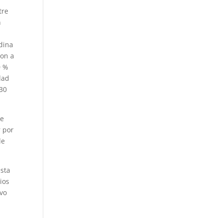
tre
n
dina
ron a
0 %
dad
 30
de
r por
de
esta
ios
uvo