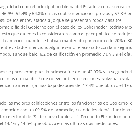
seguridad como el principal problema del Estado va en ascenso en
, 46.9%, 52.4% y 54.8% en las cuatro mediciones previas y 57.8% e
8% de los entrevistados dijo que se presentan robos y asaltos
rme pifia del Gobierno con el caso del ex Gobernador Rodrigo Me
 puesto que quienes lo consideraron como el peor político se reduje
en la anterior, cuando se habían mantenido por encima de 20% o 3
s entrevistados mencionó algún evento relacionado con la inseguri
odo, aunque bajo, 6.2 de calificación en promedio y un 5.9 el día
es se parecieron pues la primera fue de un 42.97% y la segunda 
 el más crucial de “Si de nuevo hubiera elecciones, volvería a vota
medición anterior (la más baja después del 17.4% que obtuvo el 19 
ndo las mejores calificaciones entre los funcionarios de Gobierno, 
ás conocido con un 69.5% de promedio, cuando los demás funcionar
bro electoral de “Si de nuevo hubiera…”, Fernando Elizondo mant
l 14.4% y 14.5% que obtuvo en las últimas dos mediciones.