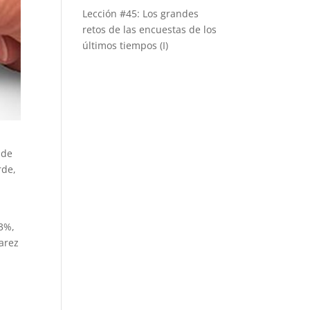
Lección #45: Los grandes
retos de las encuestas de los
últimos tiempos (I)
 de
rde,
.3%,
arez