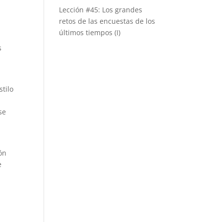
Lección #45: Los grandes
retos de las encuestas de los
n
últimos tiempos (I)
s
stilo
se
ón
e