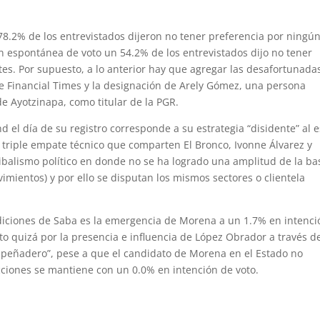
78.2% de los entrevistados dijeron no tener preferencia por ningú
ón espontánea de voto un 54.2% de los entrevistados dijo no tener
tes. Por supuesto, a lo anterior hay que agregar las desafortunada
e Financial Times y la designación de Arely Gómez, una persona
de Ayotzinapa, como titular de la PGR.
 el día de su registro corresponde a su estrategia “disidente” al e
l triple empate técnico que comparten El Bronco, Ivonne Álvarez y
ibalismo político en donde no se ha logrado una amplitud de la ba
mientos) y por ello se disputan los mismos sectores o clientela
mediciones de Saba es la emergencia de Morena a un 1.7% en intenci
sto quizá por la presencia e influencia de López Obrador a través d
despeñadero”, pese a que el candidato de Morena en el Estado no
ecciones se mantiene con un 0.0% en intención de voto.