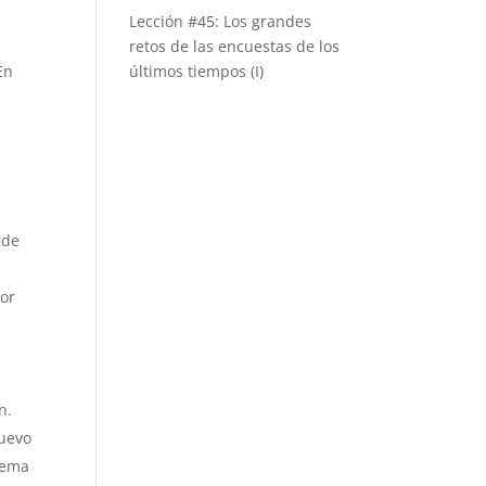
Lección #45: Los grandes
retos de las encuestas de los
En
últimos tiempos (I)
 de
por
n.
nuevo
uema