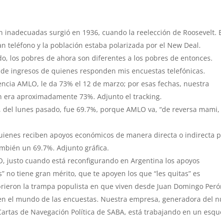
n inadecuadas surgió en 1936, cuando la reelección de Roosevelt. 
n teléfono y la población estaba polarizada por el New Deal.
o, los pobres de ahora son diferentes a los pobres de entonces.
ón de ingresos de quienes responden mis encuestas telefónicas.
encia AMLO, le da 73% el 12 de marzo; por esas fechas, nuestra
én era aproximadamente 73%. Adjunto el tracking.
 del lunes pasado, fue 69.7%, porque AMLO va, “de reversa mami,
uienes reciben apoyos económicos de manera directa o indirecta 
ambién un 69.7%. Adjunto gráfica.
, justo cuando está reconfigurando en Argentina los apoyos
” no tiene gran mérito, que te apoyen los que “les quitas” es
brieron la trampa populista en que viven desde Juan Domingo Peró
 en el mundo de las encuestas. Nuestra empresa, generadora del 
artas de Navegación Política de SABA, está trabajando en un esq