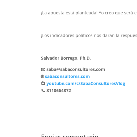
¡La apuesta está planteada! Yo creo que será e
¡Los indicadores políticos nos darán la respues
Salvador Borrego, Ph.D.
📧 saba@sabaconsultores.com
🌐
sabaconsultores.com
📺
youtube.com/c/SabaConsultoresVlog
📞 8110664872
Enviar comentario