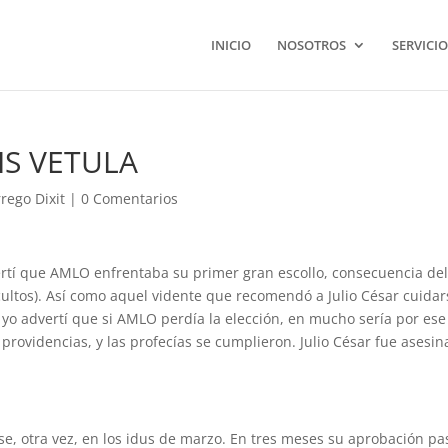
INICIO
NOSOTROS
SERVICIO
S VETULA
rego Dixit
|
0 Comentarios
ertí que AMLO enfrentaba su primer gran escollo, consecuencia de
cultos). Así como aquel vidente que recomendó a Julio César cuidar
, yo advertí que si AMLO perdía la elección, en mucho sería por ese
 providencias, y las profecías se cumplieron. Julio César fue asesi
e, otra vez, en los idus de marzo. En tres meses su aprobación pa