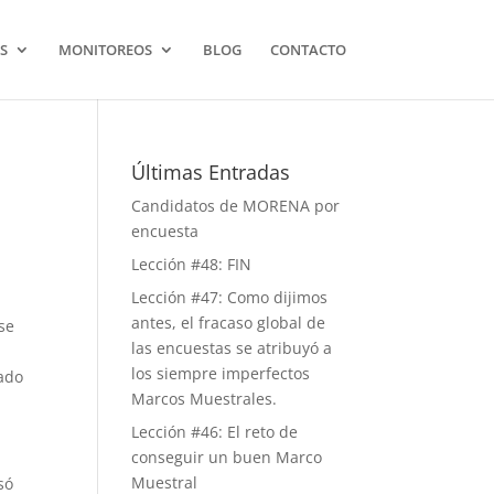
S
MONITOREOS
BLOG
CONTACTO
Últimas Entradas
Candidatos de MORENA por
encuesta
Lección #48: FIN
Lección #47: Como dijimos
l
antes, el fracaso global de
se
las encuestas se atribuyó a
los siempre imperfectos
nado
Marcos Muestrales.
Lección #46: El reto de
conseguir un buen Marco
Muestral
só