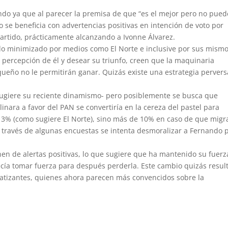
ndo ya que al parecer la premisa de que “es el mejor pero no pued
o se beneficia con advertencias positivas en intención de voto por
partido, prácticamente alcanzando a Ivonne Álvarez.
ido minimizado por medios como El Norte e inclusive por sus mism
percepción de él y desear su triunfo, creen que la maquinaria
queño no le permitirán ganar. Quizás existe una estrategia pervers
 sugiere su reciente dinamismo- pero posiblemente se busca que
inara a favor del PAN se convertiría en la cereza del pastel para
 3% (como sugiere El Norte), sino más de 10% en caso de que migr
a través de algunas encuestas se intenta desmoralizar a Fernando 
nen de alertas positivas, lo que sugiere que ha mantenido su fuerz
cía tomar fuerza para después perderla. Este cambio quizás resul
atizantes, quienes ahora parecen más convencidos sobre la