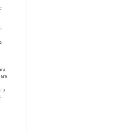
e
os
a
ara
para
a a
ta