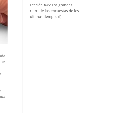
Lección #45: Los grandes
retos de las encuestas de los
últimos tiempos (I)
gada
ipe
e
e
inúa