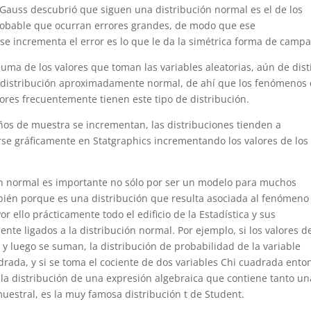
Gauss descubrió que siguen una distribución normal es el de los
robable que ocurran errores grandes, de modo que ese
e incrementa el error es lo que le da la simétrica forma de camp
uma de los valores que toman las variables aleatorias, aún de dist
na distribución aproximadamente normal, de ahí que los fenómenos
ores frecuentemente tienen este tipo de distribución.
ños de muestra se incrementan, las distribuciones tienden a
se gráficamente en Statgraphics incrementando los valores de los
ión normal es importante no sólo por ser un modelo para muchos
bién porque es una distribución que resulta asociada al fenómeno
or ello prácticamente todo el edificio de la Estadística y sus
te ligados a la distribución normal. Por ejemplo, si los valores d
y luego se suman, la distribución de probabilidad de la variable
drada, y si se toma el cociente de dos variables Chi cuadrada ento
 y la distribución de una expresión algebraica que contiene tanto un
uestral, es la muy famosa distribución t de Student.