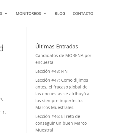
S
MONITOREOS
BLOG
CONTACTO
d
Últimas Entradas
Candidatos de MORENA por
encuesta
Lección #48: FIN
Lección #47: Como dijimos
antes, el fracaso global de
las encuestas se atribuyó a
n,
los siempre imperfectos
Marcos Muestrales.
 1,
Lección #46: El reto de
conseguir un buen Marco
Muestral