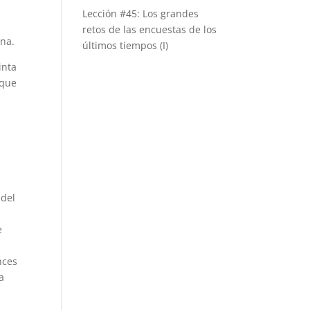
Lección #45: Los grandes
retos de las encuestas de los
ana.
últimos tiempos (I)
inta
 que
 del
e
nces
a