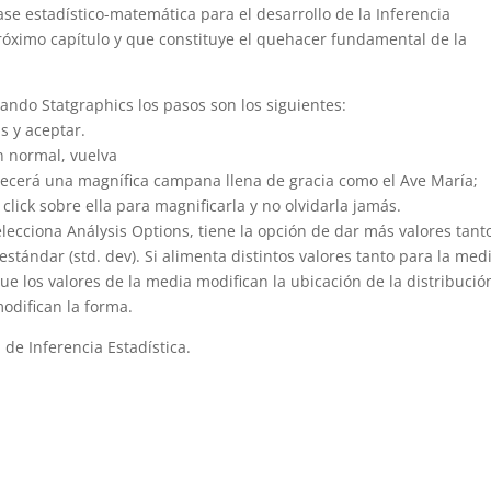
ase estadístico-matemática para el desarrollo de la Inferencia
próximo capítulo y que constituye el quehacer fundamental de la
sando Statgraphics los pasos son los siguientes:
ns y aceptar.
n normal, vuelva
arecerá una magnífica campana llena de gracia como el Ave María;
 click sobre ella para magnificarla y no olvidarla jamás.
elecciona Análysis Options, tiene la opción de dar más valores tant
stándar (std. dev). Si alimenta distintos valores tanto para la med
e los valores de la media modifican la ubicación de la distribució
odifican la forma.
de Inferencia Estadística.