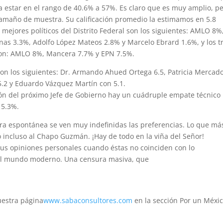
 estar en el rango de 40.6% a 57%. Es claro que es muy amplio, p
amaño de muestra. Su calificación promedio la estimamos en 5.8
mejores políticos del Distrito Federal son los siguientes: AMLO 8%
s 3.3%, Adolfo López Mateos 2.8% y Marcelo Ebrard 1.6%, y los t
son: AMLO 8%, Mancera 7.7% y EPN 7.5%.
 son los siguientes: Dr. Armando Ahued Ortega 6.5, Patricia Mercad
5.2 y Eduardo Vázquez Martín con 5.1.
ción del próximo Jefe de Gobierno hay un cuádruple empate técnico
 5.3%.
ra espontánea se ven muy indefinidas las preferencias. Lo que má
incluso al Chapo Guzmán. ¡Hay de todo en la viña del Señor!
 sus opiniones personales cuando éstas no coinciden con lo
 del mundo moderno. Una censura masiva, que
.
uestra página
www.sabaconsultores.com
en la sección Por un Méxi