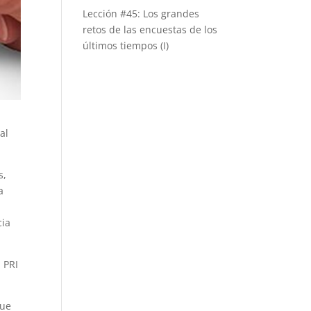
Lección #45: Los grandes
retos de las encuestas de los
últimos tiempos (I)
al
s,
a
cia
 PRI
que