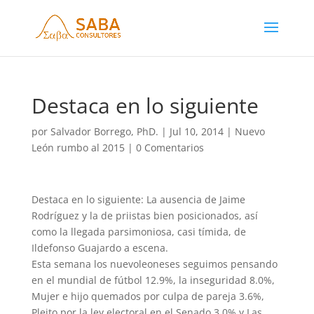
Destaca en lo siguiente
por
Salvador Borrego, PhD.
|
Jul 10, 2014
|
Nuevo
León rumbo al 2015
|
0 Comentarios
Destaca en lo siguiente: La ausencia de Jaime
Rodríguez y la de priistas bien posicionados, así
como la llegada parsimoniosa, casi tímida, de
Ildefonso Guajardo a escena.
Esta semana los nuevoleoneses seguimos pensando
en el mundial de fútbol 12.9%, la inseguridad 8.0%,
Mujer e hijo quemados por culpa de pareja 3.6%,
Pleito por la ley electoral en el Senado 3.0% y Las