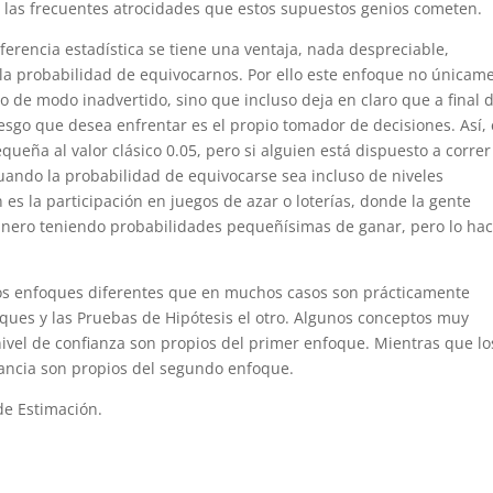
n las frecuentes atrocidades que estos supuestos genios cometen.
erencia estadística se tiene una ventaja, nada despreciable,
la probabilidad de equivocarnos. Por ello este enfoque no únicam
o de modo inadvertido, sino que incluso deja en claro que a final 
esgo que desea enfrentar es el propio tomador de decisiones. Así,
eña al valor clásico 0.05, pero si alguien está dispuesto a corre
ando la probabilidad de equivocarse sea incluso de niveles
s la participación en juegos de azar o loterías, donde la gente
inero teniendo probabilidades pequeñísimas de ganar, pero lo ha
 dos enfoques diferentes que en muchos casos son prácticamente
oques y las Pruebas de Hipótesis el otro. Algunos conceptos muy
nivel de confianza son propios del primer enfoque. Mientras que lo
icancia son propios del segundo enfoque.
de Estimación.