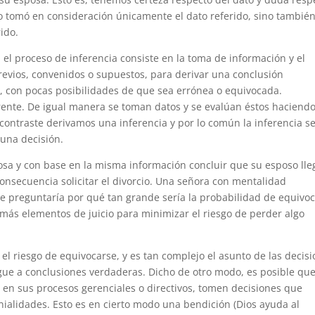
no tomó en consideración únicamente el dato referido, sino también
ido.
el proceso de inferencia consiste en la toma de información y el
evios, convenidos o supuestos, para derivar una conclusión
, con pocas posibilidades de que sea errónea o equivocada.
erente. De igual manera se toman datos y se evalúan éstos haciend
contraste derivamos una inferencia y por lo común la inferencia s
guna decisión.
osa y con base en la misma información concluir que su esposo ll
onsecuencia solicitar el divorcio. Una señora con mentalidad
se preguntaría por qué tan grande sería la probabilidad de equivo
r más elementos de juicio para minimizar el riesgo de perder algo
el riesgo de equivocarse, y es tan complejo el asunto de las decis
egue a conclusiones verdaderas. Dicho de otro modo, es posible qu
en sus procesos gerenciales o directivos, tomen decisiones que
nialidades. Esto es en cierto modo una bendición (Dios ayuda al