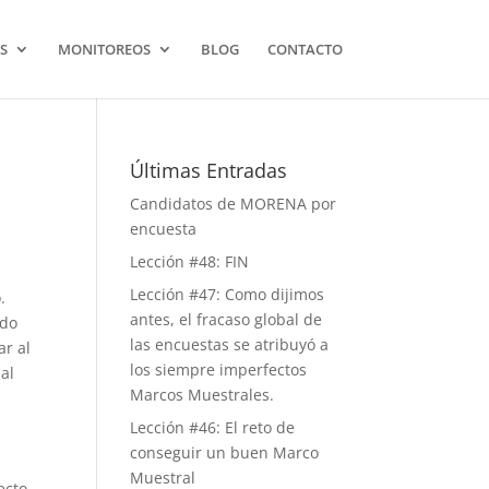
S
MONITOREOS
BLOG
CONTACTO
Últimas Entradas
Candidatos de MORENA por
encuesta
Lección #48: FIN
Lección #47: Como dijimos
.
antes, el fracaso global de
ndo
las encuestas se atribuyó a
ar al
los siempre imperfectos
al
Marcos Muestrales.
Lección #46: El reto de
conseguir un buen Marco
Muestral
ecto