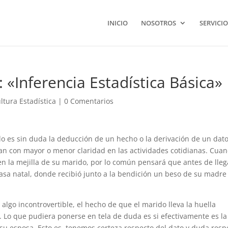
INICIO
NOSOTROS
SERVICIO
 «Inferencia Estadística Básica»
ltura Estadística
|
0 Comentarios
lo es sin duda la deducción de un hecho o la derivación de un dato
an con mayor o menor claridad en las actividades cotidianas. Cua
n la mejilla de su marido, por lo común pensará que antes de lleg
asa natal, donde recibió junto a la bendición un beso de su madre 
lgo incontrovertible, el hecho de que el marido lleva la huella
. Lo que pudiera ponerse en tela de duda es si efectivamente es la
u esposa. Esto es, tenemos certeza respecto del dato y duda resp