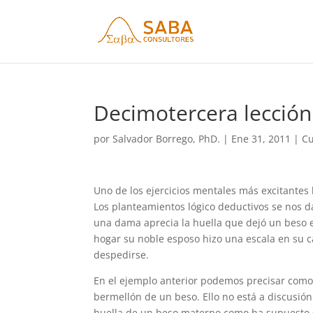
Decimotercera lección:
por
Salvador Borrego, PhD.
|
Ene 31, 2011
|
Cu
Uno de los ejercicios mentales más excitantes 
Los planteamientos lógico deductivos se nos d
una dama aprecia la huella que dejó un beso e
hogar su noble esposo hizo una escala en su c
despedirse.
En el ejemplo anterior podemos precisar como a
bermellón de un beso. Ello no está a discusión
huella de un beso materno como ha supuesto s