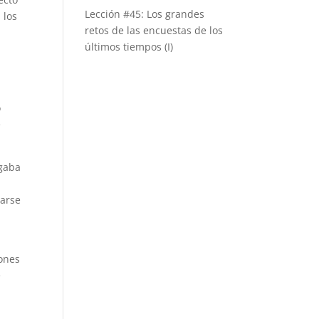
Lección #45: Los grandes
 los
retos de las encuestas de los
últimos tiempos (I)
o
e
egaba
carse
iones
e