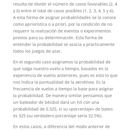
resulta de dividir el número de casos favorables (2, 4
y 6) entre el total de casos posibles (1, 2, 3, 4, 5 y 6).
A esta forma de asignar probabilidades se la conoce
como apriorística o a priori, por la condición de no
requerir la realización de eventos o experimentos
previos para su determinación. Esta forma de
entender la probabilidad se asocia a prácticamente
todos los juegos de azar.
En el segundo caso asignamos la probabilidad de
que salga nuestro vuelo a tiempo, basados en la
experiencia de vuelos anteriores, pues es esto lo que
nos indica la puntualidad de la aerolínea. Es la
frecuencia de vuelos a tiempo la base para asignar
la probabilidad. De manera similar pensamos que
un bateador de béisbol dará un hit con una
probabilidad de 0.325, si su «porcentaje» de bateo
es 325 (su verdadero porcentaje sería 32.5%).
En estos casos, a diferencia del modo anterior de