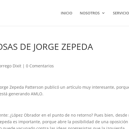
INICIO
NOSOTROS
SERVICIO
SAS DE JORGE ZEPEDA
orrego Dixit
|
0 Comentarios
 Jorge Zepeda Patterson publicó un artículo muy interesante, porqu
e está generando AMLO.
uiente: ¿López Obrador en el punto de no retorno? Pues bien, desde
 Zepeda es importante, porque abre la posibilidad de una oposición
o quede vacunado contra las ideas progresistas que la izquierda