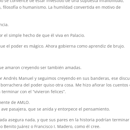
 se convence de estar investido de una supuesta infalibilidad,
ica, filosofía o humanismo. La humildad convertida en motivo de
ncia.
r el simple hecho de que él viva en Palacio.
que el poder es mágico. Ahora gobierna como aprendiz de brujo.
ue amaron creyendo ser también amadas.
or Andrés Manuel y seguimos creyendo en sus banderas, ese discu
 borrachera del poder quiso otra cosa. Me hizo añorar los cuentos
erminar con el “vivieron felices”.
amente de AMLO.
 ave pasajera, que se anida y entorpece el pensamiento.
nada asegura nada, y que sus pares en la historia podrían terminar
 no Benito Juárez o Francisco I. Madero, como él cree.