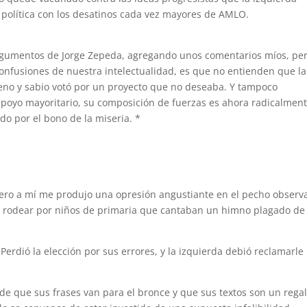
la política con los desatinos cada vez mayores de AMLO.
argumentos de Jorge Zepeda, agregando unos comentarios míos, pe
confusiones de nuestra intelectualidad, es que no entienden que la
ueno y sabio votó por un proyecto que no deseaba. Y tampoco
oyo mayoritario, su composición de fuerzas es ahora radicalmen
do por el bono de la miseria. *
ro a mí me produjo una opresión angustiante en el pecho observ
e rodear por niños de primaria que cantaban un himno plagado de
erdió la elección por sus errores, y la izquierda debió reclamarle
de que sus frases van para el bronce y que sus textos son un rega