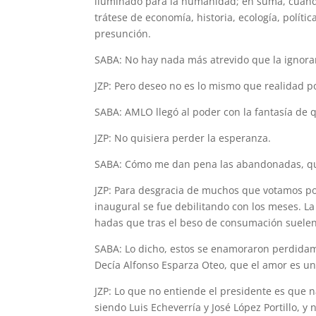
iluminado para la humanidad; en suma, cuando
trátese de economía, historia, ecología, polít
presunción.
SABA: No hay nada más atrevido que la ignora
JZP: Pero deseo no es lo mismo que realidad po
SABA: AMLO llegó al poder con la fantasía de 
JZP: No quisiera perder la esperanza.
SABA: Cómo me dan pena las abandonadas, q
JZP: Para desgracia de muchos que votamos p
inaugural se fue debilitando con los meses. La
hadas que tras el beso de consumación suelen t
SABA: Lo dicho, estos se enamoraron perdid
Decía Alfonso Esparza Oteo, que el amor es un
JZP: Lo que no entiende el presidente es que 
siendo Luis Echeverría y José López Portillo, y