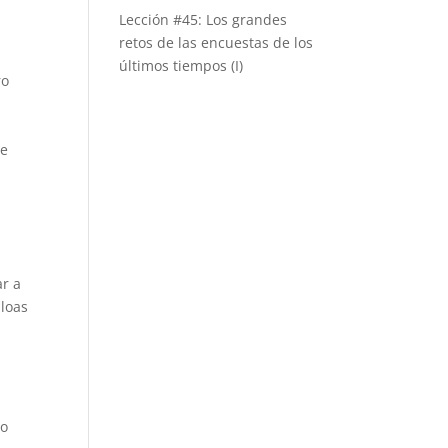
Lección #45: Los grandes
retos de las encuestas de los
últimos tiempos (I)
ro
te
ar a
 loas
lo