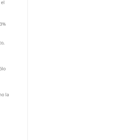
 el
.3%
to,
ólo
mo la