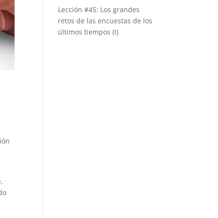
Lección #45: Los grandes
retos de las encuestas de los
últimos tiempos (I)
ción
,
do