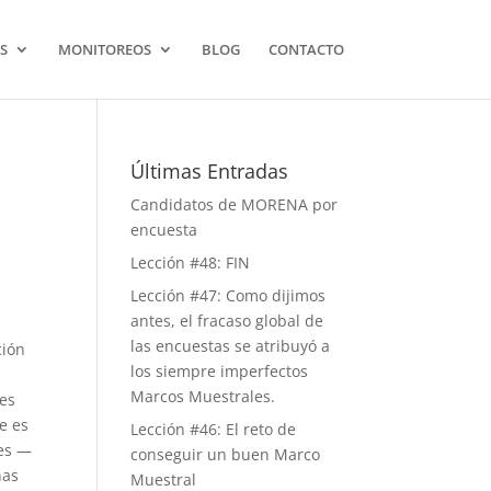
S
MONITOREOS
BLOG
CONTACTO
Últimas Entradas
Candidatos de MORENA por
encuesta
Lección #48: FIN
Lección #47: Como dijimos
antes, el fracaso global de
las encuestas se atribuyó a
ción
los siempre imperfectos
Marcos Muestrales.
nes
e es
Lección #46: El reto de
nes —
conseguir un buen Marco
nas
Muestral