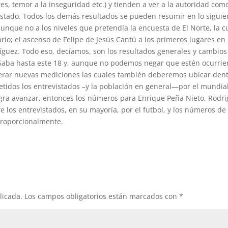
es, temor a la inseguridad etc.) y tienden a ver a la autoridad com
stado. Todos los demás resultados se pueden resumir en lo siguie
unque no a los niveles que pretendía la encuesta de El Norte, la c
io; el ascenso de Felipe de Jesús Cantú a los primeros lugares en 
íguez. Todo eso, decíamos, son los resultados generales y cambios
Saba hasta este 18 y, aunque no podemos negar que estén ocurrie
erar nuevas mediciones las cuales también deberemos ubicar den
tidos los entrevistados –y la población en general—por el mundia
 logra avanzar, entonces los números para Enrique Peña Nieto, Rodri
e los entrevistados, en su mayoría, por el futbol, y los números de 
 proporcionalmente.
licada.
Los campos obligatorios están marcados con
*