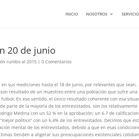
INICIO
NOSOTROS
SERVICIO
n 20 de junio
ón rumbo al 2015
|
0 Comentarios
en sus mediciones hasta el 18 de junio, por relevantes que sean,
on resultado de un muestreo entre una población que sufre una
l futbol. En ese sentido, el único resultado coherente con esa situa
 de parte de la mayoría de los entrevistados, son los relativamente
rigo Medina con un 52 % en la aprobación; un 6.7 de calificacio
“mejor político” con un 6.4% de los entrevistados. Decimos que est
tuación mental de los entrevistados, debido a que en esas condicio
ctimas tienden a aligerar sus preocupaciones existenciales cotidia