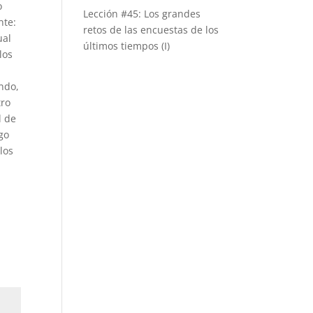
o
Lección #45: Los grandes
nte:
retos de las encuestas de los
ual
últimos tiempos (I)
los
ndo,
tro
l de
go
los