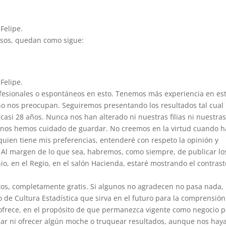
Felipe.
isos, quedan como sigue:
Felipe.
fesionales o espontáneos en esto. Tenemos más experiencia en es
o nos preocupan. Seguiremos presentando los resultados tal cual
asi 28 años. Nunca nos han alterado ni nuestras filias ni nuestra
 nos hemos cuidado de guardar. No creemos en la virtud cuando h
quien tiene mis preferencias, entenderé con respeto la opinión y
n. Al margen de lo que sea, habremos, como siempre, de publicar lo
unio, en el Regio, en el salón Hacienda, estaré mostrando el contrast
atos, completamente gratis. Si algunos no agradecen no pasa nada,
o de Cultura Estadística que sirva en el futuro para la comprensió
rece, en el propósito de que permanezca vigente como negocio p
dar ni ofrecer algún moche o truquear resultados, aunque nos hay