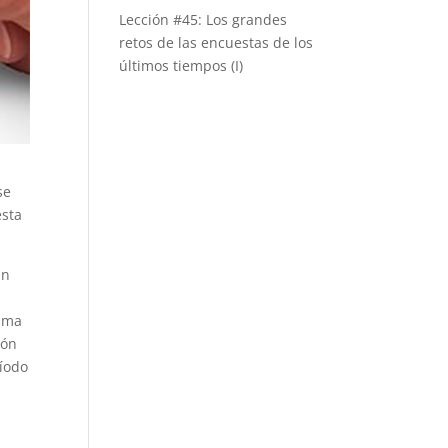
Lección #45: Los grandes
retos de las encuestas de los
últimos tiempos (I)
se
esta
En
cima
ión
ríodo