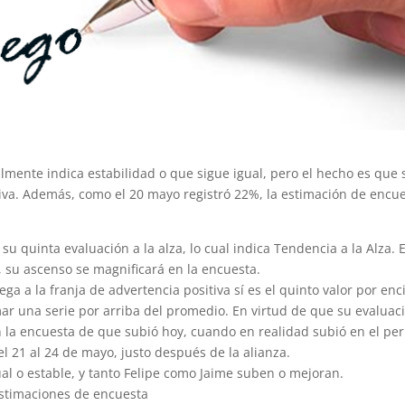
lmente indica estabilidad o que sigue igual, pero el hecho es que 
iva. Además, como el 20 mayo registró 22%, la estimación de encu
 su quinta evaluación a la alza, lo cual indica Tendencia a la Alza. 
, su ascenso se magnificará en la encuesta.
ga a la franja de advertencia positiva sí es el quinto valor por en
r una serie por arriba del promedio. En virtud de que su evaluac
 la encuesta de que subió hoy, cuando en realidad subió en el pe
l 21 al 24 de mayo, justo después de la alianza.
al o estable, y tanto Felipe como Jaime suben o mejoran.
estimaciones de encuesta