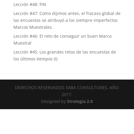
Lección #48: FIN
Lección #47: Como dijimos antes, el fracaso global de
las encuestas se atribuyó a los siempre imperfectos
Marcos Muestrales.
Lección #46: El reto de conseguir un buen Marco
Muestral
Lección #45: Los grandes retos de las encuestas de
los últimos tiempos (I)
DERECHOS RESERVADOS SABA CONSULTORES, AÑO
2017.
Designed by
Strategia 2.0