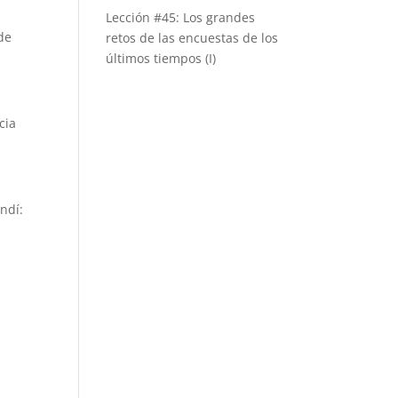
Lección #45: Los grandes
 de
retos de las encuestas de los
últimos tiempos (I)
cia
ondí: