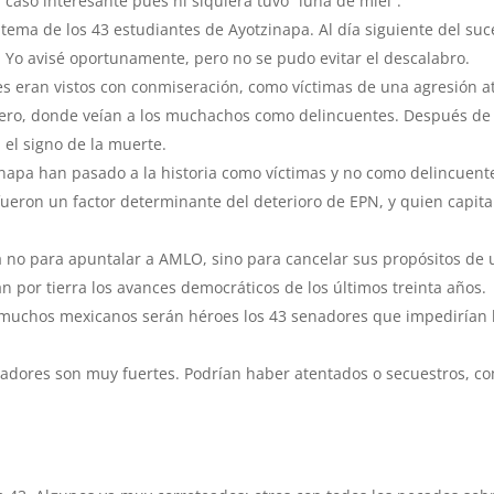
caso interesante pues ni siquiera tuvo “luna de miel”.
 tema de los 43 estudiantes de Ayotzinapa. Al día siguiente del su
. Yo avisé oportunamente, pero no se pudo evitar el descalabro.
s eran vistos con conmiseración, como víctimas de una agresión at
rero, donde veían a los muchachos como delincuentes. Después de
el signo de la muerte.
inapa han pasado a la historia como víctimas y no como delincuent
fueron un factor determinante del deterioro de EPN, y quien capita
 no para apuntalar a AMLO, sino para cancelar sus propósitos de
n por tierra los avances democráticos de los últimos treinta años.
a muchos mexicanos serán héroes los 43 senadores que impedirían 
enadores son muy fuertes. Podrían haber atentados o secuestros, c