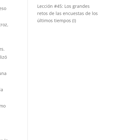
Lección #45: Los grandes
ceso
retos de las encuestas de los
últimos tiempos (I)
roz,
es.
lizó
 una
la
omo