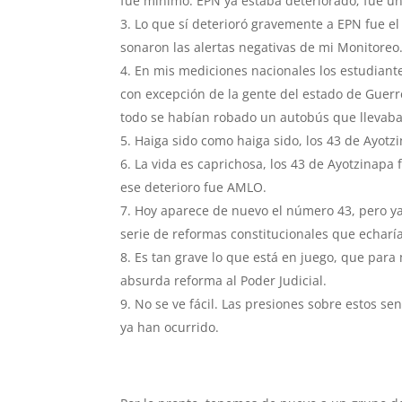
fue mínimo. EPN ya estaba deteriorado; fue un 
Lo que sí deterioró gravemente a EPN fue el
sonaron las alertas negativas de mi Monitoreo
En mis mediciones nacionales los estudiante
con excepción de la gente del estado de Guer
todo se habían robado un autobús que llevaba 
Haiga sido como haiga sido, los 43 de Ayotz
La vida es caprichosa, los 43 de Ayotzinapa 
ese deterioro fue AMLO.
Hoy aparece de nuevo el número 43, pero ya
serie de reformas constitucionales que echaría
Es tan grave lo que está en juego, que par
absurda reforma al Poder Judicial.
No se ve fácil. Las presiones sobre estos s
ya han ocurrido.