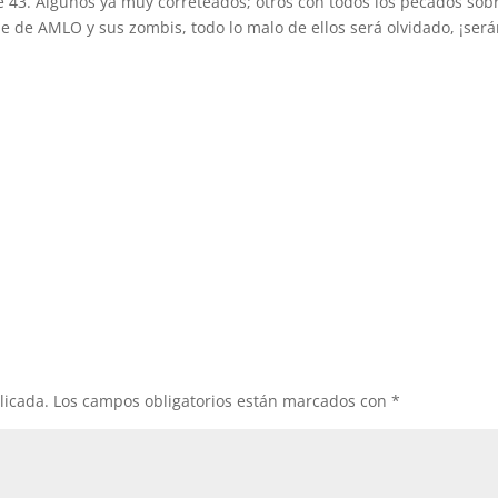
 43. Algunos ya muy correteados; otros con todos los pecados sobr
aje de AMLO y sus zombis, todo lo malo de ellos será olvidado, ¡ser
licada.
Los campos obligatorios están marcados con
*