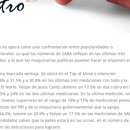
o no opera como una confrontación entre popularidades o
ctorales. Lo que los números de SABA reflejan en las últimas tres
es, y lo que las maquinarias políticas puedan hacer (e imponer) e
una marcada ventaja. Se ubica en el Top of Mind o intención
4% a 31.5% y a 30.8% en las últimas tres mediciones con todo y la
o El Norte. Felipe de Jesús Cantú obtiene un 17.5% en ese rubro en 
5% y 24% en las dos últimas mediciones. En la última medición, I
 niveles superiores en el rango de 18% y 17% de mediciones previ
erzos del PRI y de la maquinaria gubernamental que la apoya.
n 34.0%, Ivonne un 20.9% y Felipe un 17.5% en las mediciones de S
candidatos saben que la pelea estará en las urnas, en el número de
en las estructuras para lograrlo.