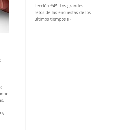
Lección #45: Los grandes
retos de las encuestas de los
últimos tiempos (I)
s
la
vonne
as,
ABA