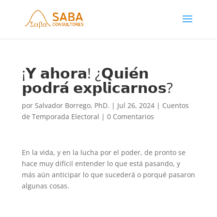
¡𝗬 𝗮𝗵𝗼𝗿𝗮! ¿𝗤𝘂𝗶𝗲́𝗻
𝗽𝗼𝗱𝗿𝗮́ 𝗲𝘅𝗽𝗹𝗶𝗰𝗮𝗿𝗻𝗼𝘀?
por
Salvador Borrego, PhD.
|
Jul 26, 2024
|
Cuentos
de Temporada Electoral
|
0 Comentarios
En la vida, y en la lucha por el poder, de pronto se
hace muy difícil entender lo que está pasando, y
más aún anticipar lo que sucederá o porqué pasaron
algunas cosas.