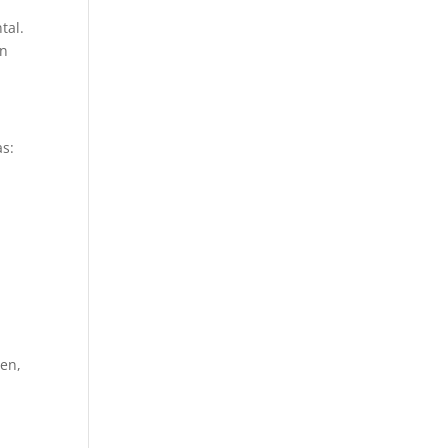
tal.
en
as:
uen,