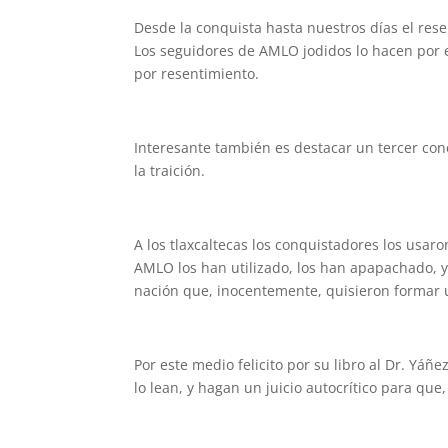
Desde la conquista hasta nuestros días el res
Los seguidores de AMLO jodidos lo hacen por e
por resentimiento.
Interesante también es destacar un tercer conc
la traición.
A los tlaxcaltecas los conquistadores los usar
AMLO los han utilizado, los han apapachado, y 
nación que, inocentemente, quisieron formar u
Por este medio felicito por su libro al Dr. Yáñ
lo lean, y hagan un juicio autocrítico para qu