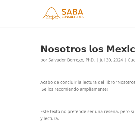
𝗡𝗼𝘀𝗼𝘁𝗿𝗼𝘀 𝗹𝗼𝘀 𝗠𝗲𝘅𝗶
por
Salvador Borrego, PhD.
|
Jul 30, 2024
|
Cue
Acabo de concluir la lectura del libro “Nosotro
¡Se los recomiendo ampliamente!
Este texto no pretende ser una reseña, pero s
y lectura.