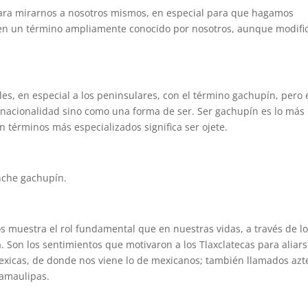
ara mirarnos a nosotros mismos, en especial para que hagamos
 en un término ampliamente conocido por nosotros, aunque modifi
s, en especial a los peninsulares, con el término gachupín, pero 
 nacionalidad sino como una forma de ser. Ser gachupín es lo más
n términos más especializados significa ser ojete.
nche gachupín.
s muestra el rol fundamental que en nuestras vidas, a través de l
a. Son los sentimientos que motivaron a los Tlaxclatecas para aliars
mexicas, de donde nos viene lo de mexicanos; también llamados azt
Tamaulipas.