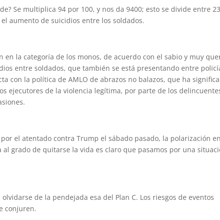
e? Se multiplica 94 por 100, y nos da 9400; esto se divide entre 23
el aumento de suicidios entre los soldados.
 en la categoría de los monos, de acuerdo con el sabio y muy que
dios entre soldados, que también se está presentando entre policí
cta con la política de AMLO de abrazos no balazos, que ha signific
s ejecutores de la violencia legítima, por parte de los delincuente
asiones.
por el atentado contra Trump el sábado pasado, la polarización e
al grado de quitarse la vida es claro que pasamos por una situac
, olvidarse de la pendejada esa del Plan C. Los riesgos de eventos
e conjuren.