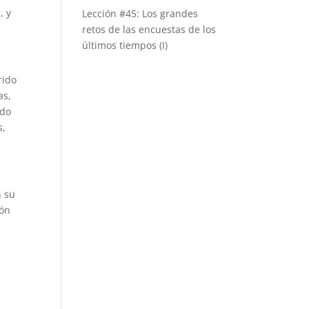
, y
Lección #45: Los grandes
retos de las encuestas de los
últimos tiempos (I)
rido
as,
ado
s,
n su
ión