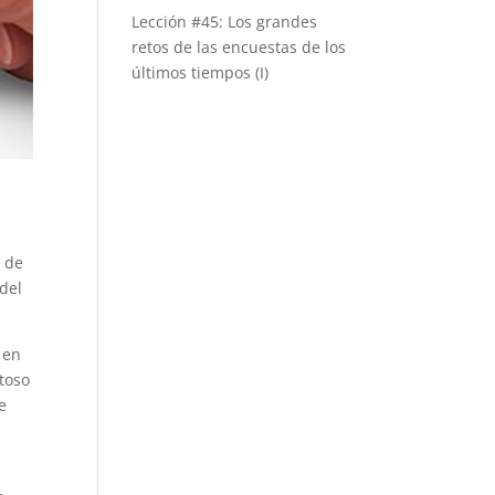
Lección #45: Los grandes
retos de las encuestas de los
últimos tiempos (I)
e
a de
del
 en
toso
e
s