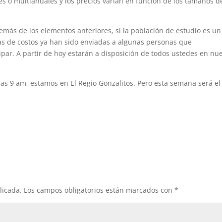
es o multianuales y los precios varían en función de los tamaños d
más de los elementos anteriores, si la población de estudio es un
as de costos ya han sido enviadas a algunas personas que
ar. A partir de hoy estarán a disposición de todos ustedes en nu
 las 9 am, estamos en El Regio Gonzalitos. Pero esta semana será el
licada.
Los campos obligatorios están marcados con
*