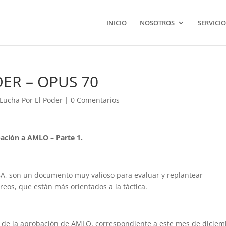
INICIO
NOSOTROS
SERVICIO
ER – OPUS 70
 Lucha Por El Poder
|
0 Comentarios
bación a AMLO – Parte 1.
BA, son un documento muy valioso para evaluar y replantear
eos, que están más orientados a la táctica.
 de la aprobación de AMLO, correspondiente a este mes de diciem