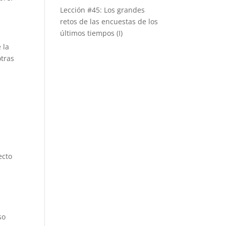
Lección #45: Los grandes
retos de las encuestas de los
últimos tiempos (I)
 la
otras
ecto
so