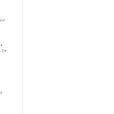
zul
da
. De
,
el