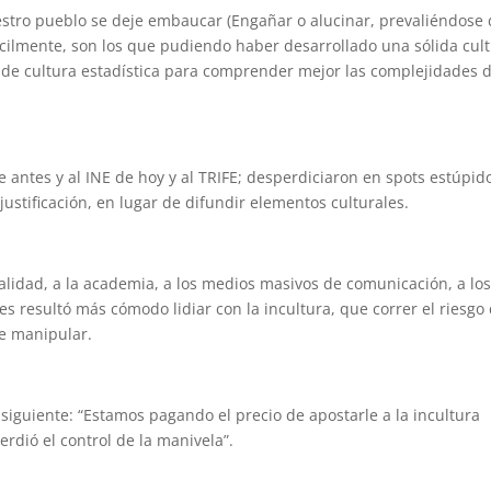
estro pueblo se deje embaucar (Engañar o alucinar, prevaliéndose
ácilmente, son los que pudiendo haber desarrollado una sólida cul
 de cultura estadística para comprender mejor las complejidades d
de antes y al INE de hoy y al TRIFE; desperdiciaron en spots estúpid
stificación, en lugar de difundir elementos culturales.
alidad, a la academia, a los medios masivos de comunicación, a lo
Les resultó más cómodo lidiar con la incultura, que correr el riesgo
de manipular.
 siguiente: “Estamos pagando el precio de apostarle a la incultura
rdió el control de la manivela”.