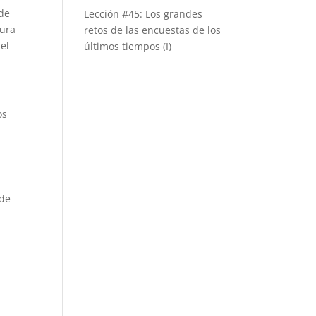
 de
Lección #45: Los grandes
tura
retos de las encuestas de los
el
últimos tiempos (I)
os
s
 de