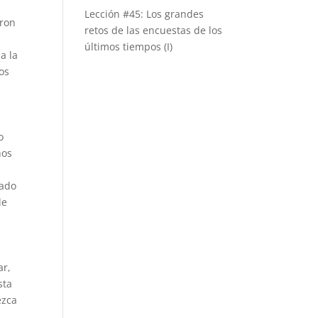
Lección #45: Los grandes
aron
retos de las encuestas de los
últimos tiempos (I)
a la
os
o
hos
nado
de
ar,
sta
ezca