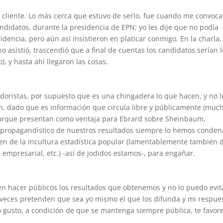
 cliente. Lo más cerca que estuvo de serlo, fue cuando me convoc
ndidatos, durante la presidencia de EPN; yo les dije que no podía
dencia, pero aún así insistieron en platicar conmigo. En la charla, 
asistió, trascendió que a final de cuentas los candidatos serían l
 y hasta ahí llegaron las cosas.
rdoristas, por supuesto que es una chingadera lo que hacen, y no l
n, dado que es información que circula libre y públicamente (muc
í porque presentan como ventaja para Ebrard sobre Sheinbaum,
o propagandístico de nuestros resultados siempre lo hemos conde
en de la incultura estadística popular (lamentablemente también 
a, empresarial, etc.) -así de jodidos estamos-, para engañar.
en hacer públicos los resultados que obtenemos y no lo puedo evit
a veces pretenden que sea yo mismo el que los difunda y mi respue
 gusto, a condición de que se mantenga siempre pública, te favor