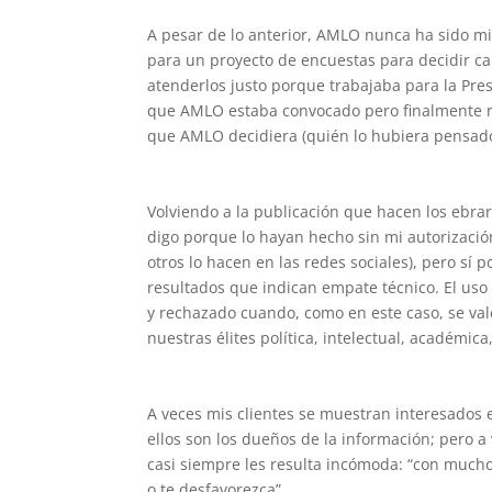
A pesar de lo anterior, AMLO nunca ha sido mi
para un proyecto de encuestas para decidir ca
atenderlos justo porque trabajaba para la Presi
que AMLO estaba convocado pero finalmente no 
que AMLO decidiera (quién lo hubiera pensado),
Volviendo a la publicación que hacen los ebra
digo porque lo hayan hecho sin mi autorizació
otros lo hacen en las redes sociales), pero s
resultados que indican empate técnico. El us
y rechazado cuando, como en este caso, se val
nuestras élites política, intelectual, académic
A veces mis clientes se muestran interesados 
ellos son los dueños de la información; pero 
casi siempre les resulta incómoda: “con mucho
o te desfavorezca”.