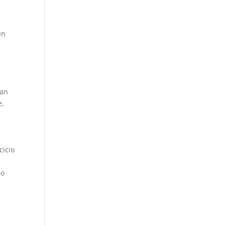
en
tan
e,
cicio
lo