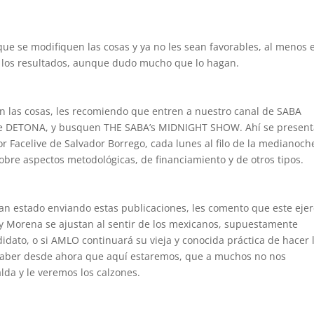
que se modifiquen las cosas y ya no les sean favorables, al menos 
 los resultados, aunque dudo mucho que lo hagan.
n las cosas, les recomiendo que entren a nuestro canal de SABA
de DETONA, y busquen THE SABA’s MIDNIGHT SHOW. Ahí se presen
or Facelive de Salvador Borrego, cada lunes al filo de la medianoch
obre aspectos metodológicas, de financiamiento y de otros tipos.
n estado enviando estas publicaciones, les comento que este ejer
 y Morena se ajustan al sentir de los mexicanos, supuestamente
idato, o si AMLO continuará su vieja y conocida práctica de hacer 
 saber desde ahora que aquí estaremos, que a muchos no nos
lda y le veremos los calzones.