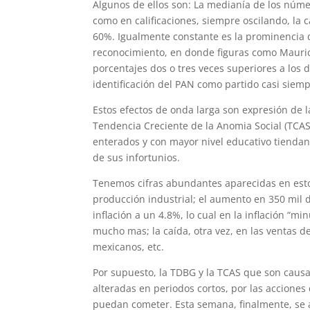
Algunos de ellos son: La medianía de los núm
como en calificaciones, siempre oscilando, la ca
60%. Igualmente constante es la prominencia d
reconocimiento, en donde figuras como Mauric
porcentajes dos o tres veces superiores a los 
identificación del PAN como partido casi siempr
Estos efectos de onda larga son expresión de 
Tendencia Creciente de la Anomia Social (TCA
enterados y con mayor nivel educativo tiendan
de sus infortunios.
Tenemos cifras abundantes aparecidas en estos
producción industrial; el aumento en 350 mil d
inflación a un 4.8%, lo cual en la inflación “m
mucho mas; la caída, otra vez, en las ventas 
mexicanos, etc.
Por supuesto, la TDBG y la TCAS que son causa
alteradas en periodos cortos, por las acciones 
puedan cometer. Esta semana, finalmente, se a