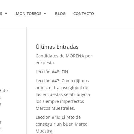
S
MONITOREOS
BLOG
CONTACTO
Últimas Entradas
Candidatos de MORENA por
encuesta
Lección #48: FIN
Lección #47: Como dijimos
antes, el fracaso global de
3 de
las encuestas se atribuyó a
s
los siempre imperfectos
s
Marcos Muestrales.
Lección #46: El reto de
s
conseguir un buen Marco
”.
Muestral