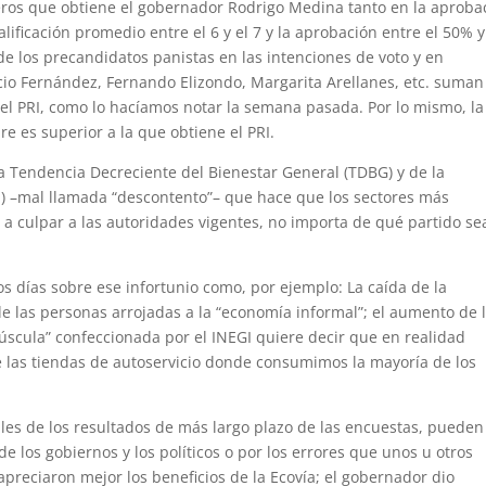
eros que obtiene el gobernador Rodrigo Medina tanto en la aproba
lificación promedio entre el 6 y el 7 y la aprobación entre el 50% y
e los precandidatos panistas en las intenciones de voto y en
io Fernández, Fernando Elizondo, Margarita Arellanes, etc. suman
del PRI, como lo hacíamos notar la semana pasada. Por lo mismo, la
e es superior a la que obtiene el PRI.
la Tendencia Decreciente del Bienestar General (TDBG) y de la
S) –mal llamada “descontento”– que hace que los sectores más
 a culpar a las autoridades vigentes, no importa de qué partido se
 días sobre ese infortunio como, por ejemplo: La caída de la
e las personas arrojadas a la “economía informal”; el aumento de 
inúscula” confeccionada por el INEGI quiere decir que en realidad
de las tiendas de autoservicio donde consumimos la mayoría de los
les de los resultados de más largo plazo de las encuestas, pueden
de los gobiernos y los políticos o por los errores que unos u otros
preciaron mejor los beneficios de la Ecovía; el gobernador dio