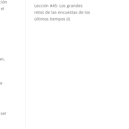
ción
Lección #45: Los grandes
 el
retos de las encuestas de los
últimos tiempos (I)
an,
la
 ser