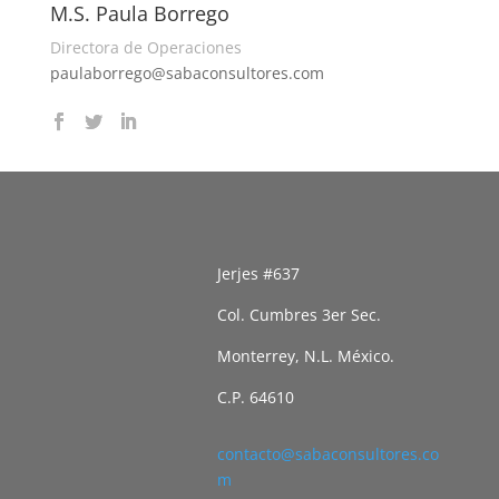
M.S. Paula Borrego
Directora de Operaciones
paulaborrego@sabaconsultores.com
Jerjes #637
Col. Cumbres 3er Sec.
Monterrey, N.L. México.
C.P. 64610
contacto@sabaconsultores.co
m